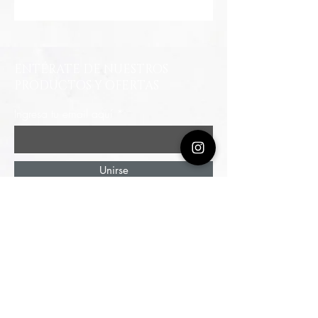
ENTÉRATE DE NUESTROS
PRODUCTOS Y OFERTAS
Ingresa tu email aquí
Unirse
Autopista Norte # 114 - 44 / Piso 3
Edificio Invention Cen
ter
Parqueadero Público