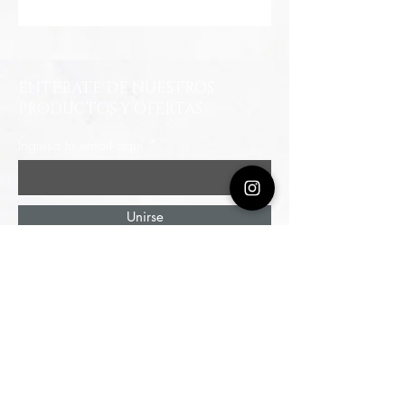
ENTÉRATE DE NUESTROS
PRODUCTOS Y OFERTAS
Ingresa tu email aquí
Unirse
Autopista Norte # 114 - 44 / Piso 3
Edificio Invention Cen
ter
Parqueadero Público