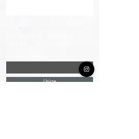
ENTÉRATE DE NUESTROS
PRODUCTOS Y OFERTAS
Ingresa tu email aquí
Unirse
Autopista Norte # 114 - 44 / Piso 3
Edificio Invention Cen
ter