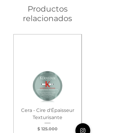
Productos
relacionados
Cera - Cire d'Épaisseur
Texturisante
Epaississant - Sh
Precio
$ 125.000