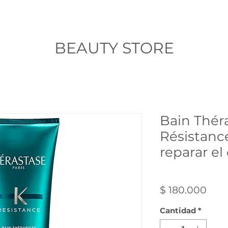
INICIO
TIENDA
RESERVAS
Más
BEAUTY STORE
Bain Thér
Résistanc
reparar el
SKU: 3383
Prec
$ 180.000
Cantidad
*