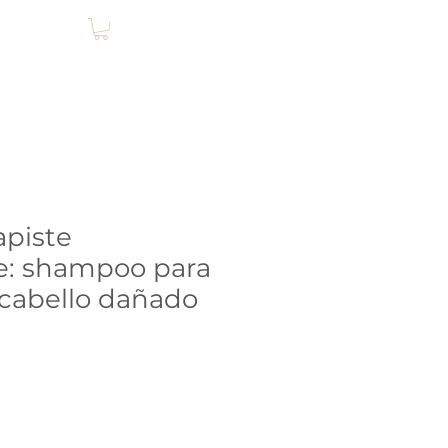
Login
apiste
e: shampoo para
 cabello dañado
io