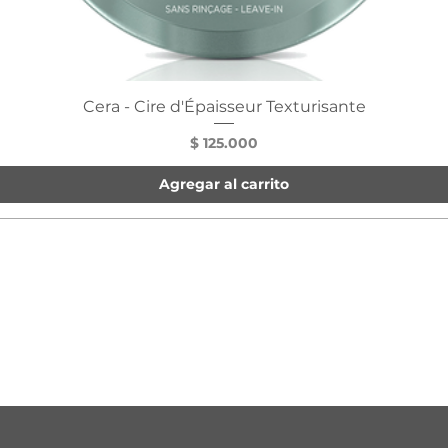
Cera - Cire d'Épaisseur Texturisante
Precio
$ 125.000
Agregar al carrito
E NUESTROS PRODUCTOS Y OFERTAS