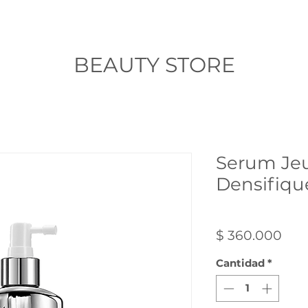
INICIO
TIENDA
RESERVAS
Más
BEAUTY STORE
Serum Jeu
Densifiqu
SKU: 9674
Pre
$ 360.000
Cantidad
*