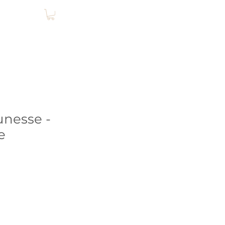
Login
nesse -
e
cio