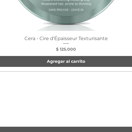
Cera - Cire d'Épaisseur Texturisante
Precio
$ 125.000
Agregar al carrito
E NUESTROS PRODUCTOS Y OFERTAS