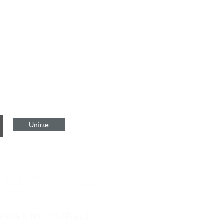
Unirse
orte # 114 - 44 / Piso 3