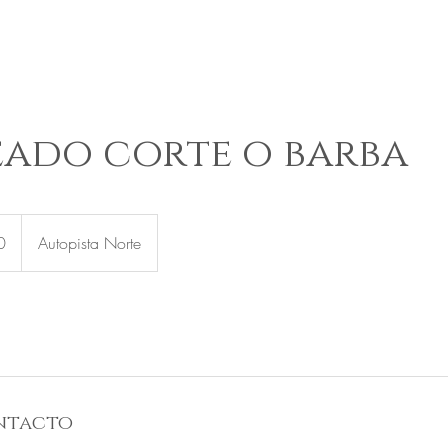
INICIO
TIENDA
RESERVAS
Más
eado corte o barba
0
Autopista Norte
ntacto