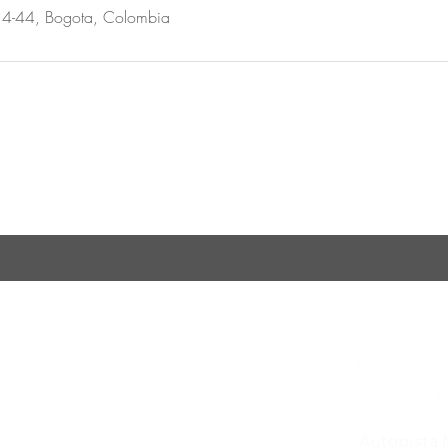
14-44, Bogota, Colombia
E NUESTROS PRODUCTOS Y OFERTAS
Acerca de
Contacto
Autopista N