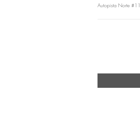
Autopista Norte #1
ENTÉRATE D
Ingresa tu email aquí
Inicio
Tienda